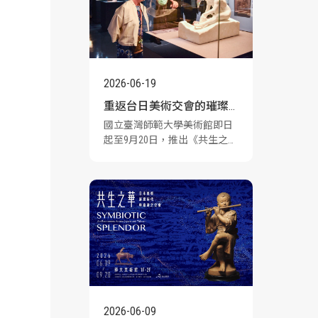
發展的深厚連結。7月起每週
三、週六安排不同主題導覽，
以深入淺出的方式解讀展場逾
兩百件珍貴作品，邀請親子、
學生和民眾在暑假走進師大美
術館，以慢看、細讀的方式展
2026-06-19
開一場跨越百年的藝術對話。
重返台日美術交會的璀璨
國立臺灣師範大學美術館即日
時代 師大美術館「共生之
起至9月20日，推出《共生之華
華」盛大開展
──日本美術璀璨時代與臺灣
之交會》特展，以「共生、交
流、傳承」為核心概念，透過
近兩百件日本近代美術與工藝
作品，呈現日本美術對臺灣近
代藝術發展的深遠影響。6月15
日舉行特展開幕式，感謝各界
對展覽籌辦的支持與貢獻，吸
引文化藝術界眾多重要人士出
席，共同見證這場橫跨百年的
藝術交流盛會。
2026-06-09