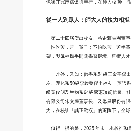
也讓其寬厚襟懷與善行，在師大校園中持
從一人到眾人：師大人的接力相挺
第二十四屆傑出校友、格雷蒙集團董事長
「怕吃苦，苦一輩子；不怕吃苦，苦半輩
望，與母校攜手開闢學習環境、延攬人才
此外，又如：數學系54級王金平傑出校
友、理化系50級李義發傑出校友、英語系
級黃俊明及生物系64級蘇惠珍賢伉儷、社
有限公司朱文煌董事長、及馨昌股份有限
力，在校訓「誠正勤樸」的薰陶下，全球
值得一提的是，2025 年末，本校推