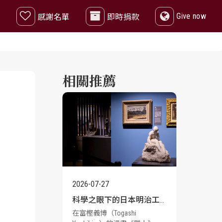
Give now
感謝名單
即時捐款
相關推薦
2026-07-27
科學之眼下的日本明治工
在富樫義博（Togashi
藝：師大美術館《共生之