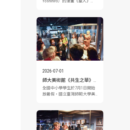
Yoshihiro）的漫畫《獵人》
華》特展
「友克鑫市篇」裡，小傑與奇
犽為了籌措遊戲「貪婪之島」
資金踏入跳蚤市場，尋找具有
潛藏價值的古董。當他們將念
能力集中於雙眼，發動「凝」
的時候，意外看見某些特定器
物表面包覆著常人無法察覺的
「氣」。漫畫設定，這是源自
一群具有念能力的天才工匠的
極致專注，他們的生命能量隨
創作過程溢出指尖，鎔鑄進器
2026-07-01
物的結構裡。
師大美術館《共生之華》
全國中小學學生於7月1日開始
七月主題導覽登場 歡迎親
放暑假，國立臺灣師範大學美
子及學生探索日本近代美
術館推出《共生之華》七月主
題導覽，結合暑期藝文體驗、
術與工藝故事
親子共學與美術史教育，帶領
觀眾深入認識日本近代美術與
工藝，以及其與臺灣近代美術