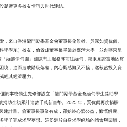
設凝聚更多校友情誼與世代連結。
愛，來自香港龍門勵學基金會董事長倫景雄、吳潔如賢伉儷。
科學學系）校友，倫景雄董事長畢業於臺灣大學，並創辦東星
本校「緬麗伊甸園」國際志工服務隊前往緬甸，親眼見證當地因貧
困境，進而造成階級落差，內心既感慨又不捨，遂毅然投入資
減輕其經濟壓力。
賢伉儷於本校僑生先修部設立「龍門勵學基金會緬甸學生獎助學
持續捐助金額累計達數千萬新臺幣。2025 年，賢伉儷再度捐贈
大樓興建計畫。倫董事長事業有成，卻始終心繫公益，慷慨解囊、
多學子完成求學夢想。這份源於自身求學經驗的體會與回饋，