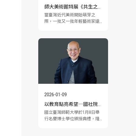
師大美術館特展《共生之
當臺灣近代美術開始萌芽之
華》重返近代臺日美術交
際，一批又一批年輕藝術家遠
會的璀璨時代
赴日本求學。他們帶回來的不
只是技法與知識，更是一整個
關於「美術」的時代觀念。從
東京美術學校、帝國美術展覽
會，到工藝、美術與生活融合
的文化氛圍，這些跨海而來的
養分，逐漸成為臺灣近代美術
成長的重要根基。由國立臺灣
師範大學美術館主辦的《共生
之華—日本美術璀璨時代與臺
灣之交會》特展，6月9日至9月
2026-01-09
20日於師大美術館盛大展出。
以教育點亮希望─國社院
集結逾兩百件日本近代美術與
工藝作品，涵蓋日本畫、西洋
國立臺灣師範大學於1月8日舉
倫景雄名譽博士與龍門勵
畫、木雕、金工、漆藝、七
行名譽博士學位頒授典禮，隆
寶、陶藝、人形與自在置物等
學基金會的慈善之路
重表揚長年投入教育、人道關
多元類別，重新梳理19世紀末
懷與國際交流的龍門勵學基金
至20世紀前半，日本與臺灣之