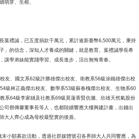
續萌芽、生根。
葉禮誠，已五度捐款千萬元，累計逾新臺幣6,500萬元，秉持
子」的信念，深知人才養成的關鍵，就是教育。葉禮誠學長希
，讓學弟妹能實踐學習、成長進步，活出無悔青春。
友、國文系62級許勝雄傑出校友、衛教系56級涂鐵雄傑出校
54級林正義傑出校友、數學系53級蘇春槐傑出校友、生物系60
教系64級李家鐩及社教系69級莫蓮香賢伉儷、欣雄天然氣股份
公司鄧傳馨董事長等人，也都陸續響應大樓興建計畫，出錢出
師大人齊心成為母校最堅實的後盾。
動歲末小額募款活動，透過社群媒體號召各界師大人共同響應，為