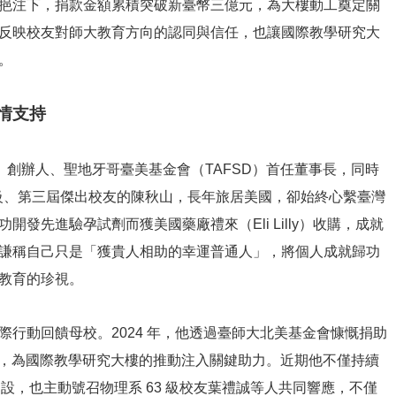
挹注下，捐款金額累積突破新臺幣三億元，為大樓動工奠定關
反映校友對師大教育方向的認同與信任，也讓國際教學研究大
。
情支持
tech）創辦人、聖地牙哥臺美基金會（TAFSD）首任董事長，同時
 級、第三屆傑出校友的陳秋山，長年旅居美國，卻始終心繫臺灣
發先進驗孕試劑而獲美國藥廠禮來（Eli Lilly）收購，成就
謙稱自己只是「獲貴人相助的幸運普通人」，將個人成就歸功
教育的珍視。
行動回饋母校。2024 年，他透過臺師大北美基金會慷慨捐助
紀錄，為國際教學研究大樓的推動注入關鍵助力。近期他不僅持續
建設，也主動號召物理系 63 級校友葉禮誠等人共同響應，不僅