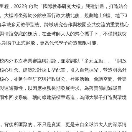
程，2022年啟動「國際教學研究大樓」興建計畫，打造結合
。大樓將坐落於公館校區行政大樓北側，規劃地上9樓、地下3
成為承載多元教學型態、跨域研究合作與校園公共交流的重要核心
與情誼交織的翅膀，在全球師大人的齊心攜手下，不僅捐款突
人期盼中正式起飛，更為代代學子締造無限可能。
校內外多次專業審議與討論，並定調以「多元互動」、「開放
核心理念。建築設計採 L 型配置，引入自然採光，營造明亮舒
核心，並延伸至研究與行政辦公、社團活動、會議空間、音樂
與連通彈性，以因應校務長期發展需求。為落實節能減碳目
雨水回收系統，朝向綠建築標章邁進，為師大學子打造與環境
，背後所匯聚的，不只是資源，更是來自全球師大人的深厚情