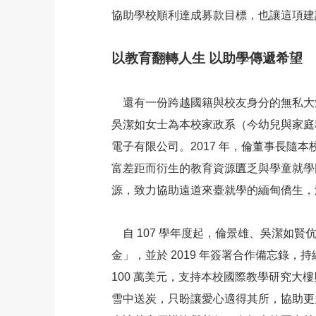
協助學校順利達成募款目標，也讓這項建
以教育翻轉人生 以助學傳遞希望
還有一份跨越國籍與校友身分的無私大
吳潔如女士為本校家政系（今幼兒與家庭
電子有限公司。2017 年，倫董事長隨
富差距而衍生的教育資源匱乏與學童就學
源，致力協助遠道來臺就學的緬甸僑生，
自 107 學年度起，倫景雄、吳潔如
金」，並於 2019 年簽署合作備忘錄，
100 萬美元，支持本校國際教學研究
雪中送炭，只盼讓愛心適得其所，協助更