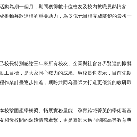
活動為期一個月，期間獲得數十位校友及校內教職員熱情參
成推動募款達標的重要助力，為 3 億元目標完成關鍵的最後一
校長特別感謝三年來所有校友、企業與社會各界賢達的慷慨
動工目標，是大家同心戮力的成果。吳校長也表示，目前先期
程作業計畫逐步推進，期盼共同為臺師大打造更優質的教研環
校鞏固產學橋梁、拓展實務量能、孕育跨域菁英的學術新基
友和母校間的深遠情感牽繫，更是臺師大邁向國際高等教育典