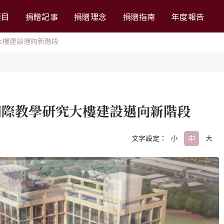
項目
捐贈記事
捐贈理念
捐贈指南
年度報告
大樓建設邁向新階段
國際教學研究大樓建設邁向新階段
文字設定：
小
中
大